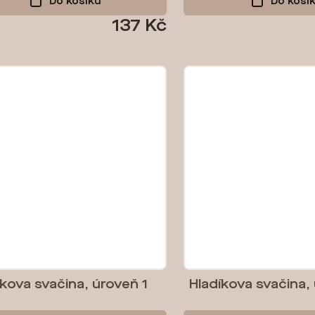
Do košíku
Do koší
137 Kč
íkova svačina, úroveň 1
Hladíkova svačina,