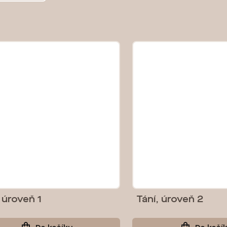
 úroveň 1
Tání, úroveň 2