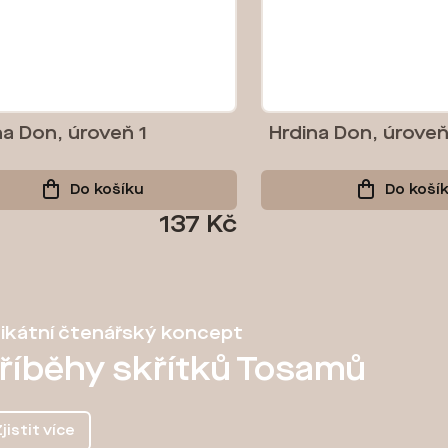
na Don, úroveň 1
Hrdina Don, úroveň
Do košíku
Do koší
137 Kč
ikátní čtenářský koncept
říběhy skřítků Tosamů
jistit více