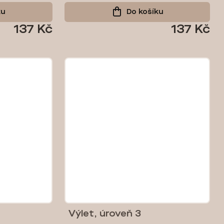
ku
Do košíku
137 Kč
137 Kč
Výlet, úroveň 3