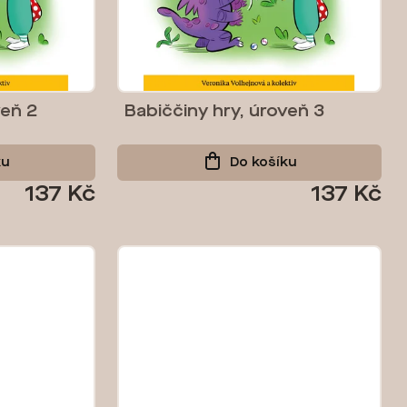
veň 2
Babiččiny hry, úroveň 3
ku
Do košíku
137 Kč
137 Kč