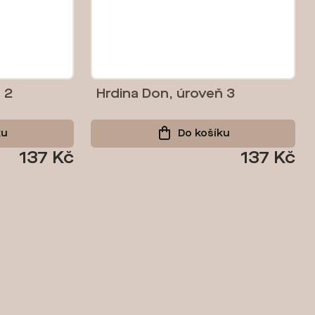
 2
Hrdina Don, úroveň 3
ku
Do košíku
137 Kč
137 Kč