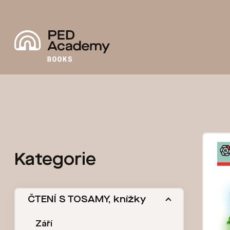
Přejít
na
obsah
P
V
Kategorie
Přeskočit
o
ý
kategorie
s
p
ČTENÍ S TOSAMY, knížky
t
i
Září