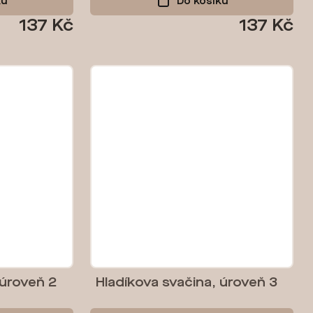
ku
Do košíku
137 Kč
137 Kč
 úroveň 2
Hladíkova svačina, úroveň 3