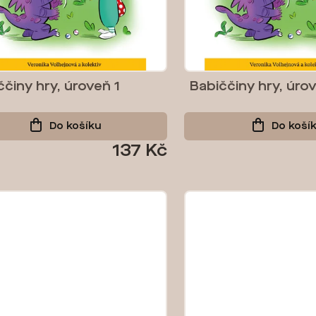
ččiny hry, úroveň 1
Babiččiny hry, úro
Do košíku
Do koší
137 Kč