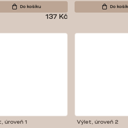
Do košíku
Do koší
137 Kč
t, úroveň 1
Výlet, úroveň 2