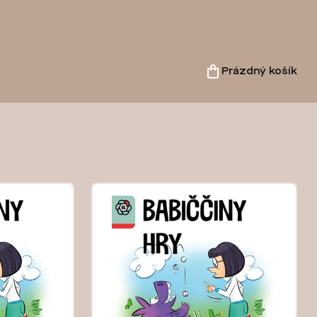
Prázdný košík
Nákupní
košík