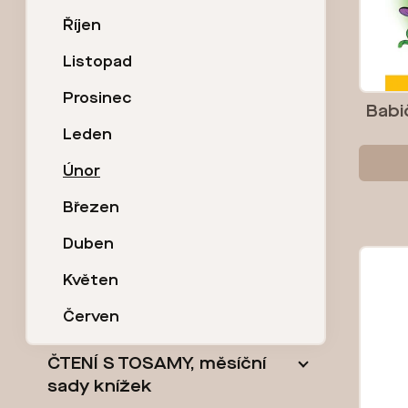
r
s
Říjen
a
p
Listopad
Prosinec
n
r
Babi
Leden
n
o
Únor
í
d
Březen
p
u
Duben
Květen
a
k
Červen
n
t
ČTENÍ S TOSAMY, měsíční
e
ů
sady knížek