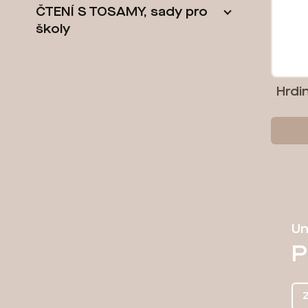
l
ČTENÍ S TOSAMY, sady pro
školy
Hrdi
Un
P
Z