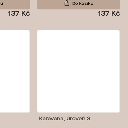
ku
Do košíku
137 Kč
137 Kč
2
Karavana, úroveň 3