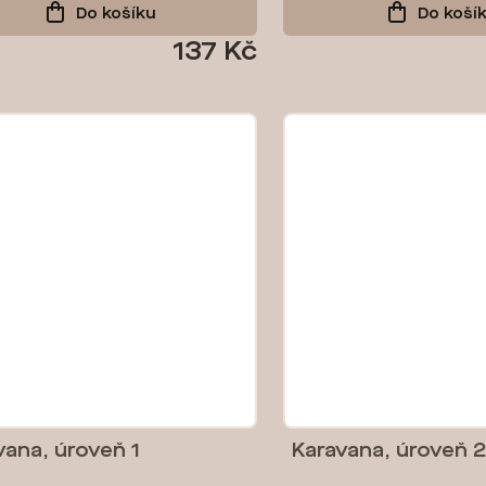
Do košíku
Do koší
137 Kč
vana, úroveň 1
Karavana, úroveň 