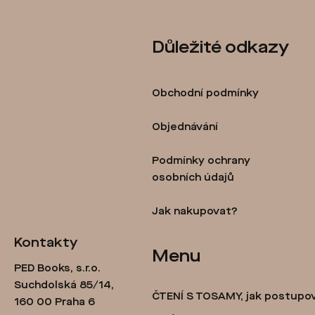
c
í
Z
Důležité odkazy
p
á
r
p
v
Obchodní podmínky
a
k
t
Objednávání
y
í
Podmínky ochrany
v
osobních údajů
ý
p
Jak nakupovat?
i
Kontakty
Menu
s
PED Books, s.r.o.
u
Suchdolská 85/14,
ČTENÍ S TOSAMY, jak postupo
160 00 Praha 6