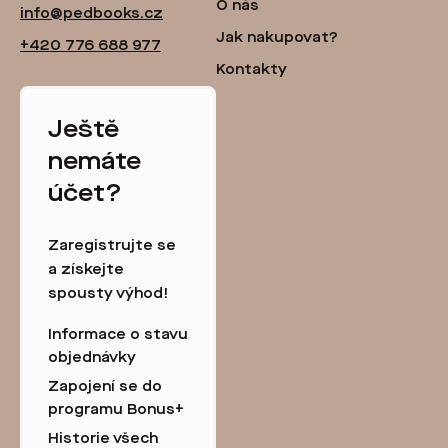
O nás
info@pedbooks.cz
Jak nakupovat?
+420 776 688 977
Kontakty
Ještě
nemáte
účet?
Zaregistrujte se
a získejte
spousty výhod!
Informace o stavu
objednávky
Zapojení se do
programu Bonus+
Historie všech