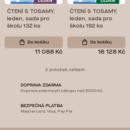
p
r
ČTENÍ S TOSAMY,
ČTENÍ S TOSAMY,
leden, sada pro
leden, sada pro
o
školu 132 ks
školu 192 ks
d
u
Do košíku
Do košíku
k
11 088 Kč
16 128 Kč
t
2
položek celkem
ů
O
v
DOPRAVA ZDARMA
Doprava zdarma při nákupu nad 2000 Kč
l
á
BEZPEČNÁ PLATBA
d
Mastercard, Visa, Pay Pal
a