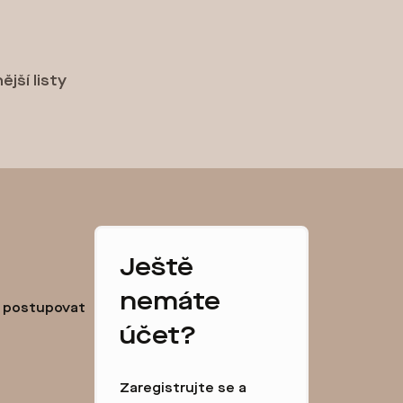
jší listy
Ještě
nemáte
k postupovat
účet?
Zaregistrujte se a