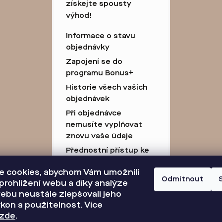
získejte spousty
výhod!
Informace o stavu
objednávky
Zapojení se do
programu Bonus+
Historie všech vašich
objednávek
Při objednávce
nemusíte vyplňovat
znovu vaše údaje
Přednostní přístup ke
slevám
 cookies, abychom Vám umožnili
Body za každý nákup
Odmítnout
prohlížení webu a díky analýze
ebu neustále zlepšovali jeho
kon a použitelnost. Více
zde
.