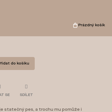
Prázdný košík
Nákupní
košík
řidat do košíku
AT SE
SDÍLET
je statečný pes, a trochu mu pomůže i