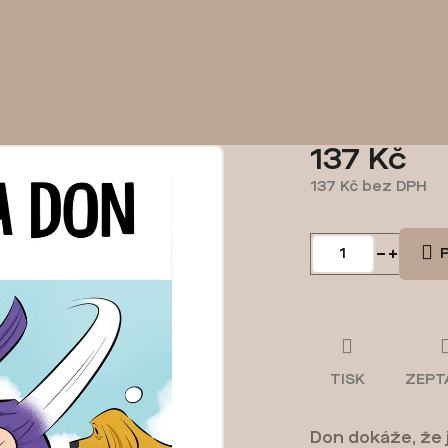
137 Kč
137 Kč bez DPH
Měrná
cena:
P
TISK
ZEPT
Don dokáže, že 