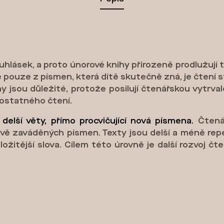
hlásek, a proto únorové knihy přirozeně prodlužují tex
né pouze z písmen, která dítě skutečně zná, je čtení 
y jsou důležité, protože posilují čtenářskou vytrval
mostatného čtení.
 delší věty, přímo procvičující nová písmena.
Čtená
ě zaváděných písmen. Texty jsou delší a méně repet
ložitější slova. Cílem této úrovně je další rozvoj čt