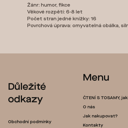
Žánr: humor, fikce
Věkové rozpětí: 6-8 let
Počet stran jedné knížky: 16
Povrchová úprava: omyvatelná obálka, silně
Z
Menu
Důležité
á
odkazy
ČTENÍ S TOSAMY, ja
p
O nás
Jak nakupovat?
a
Obchodní podmínky
Kontakty