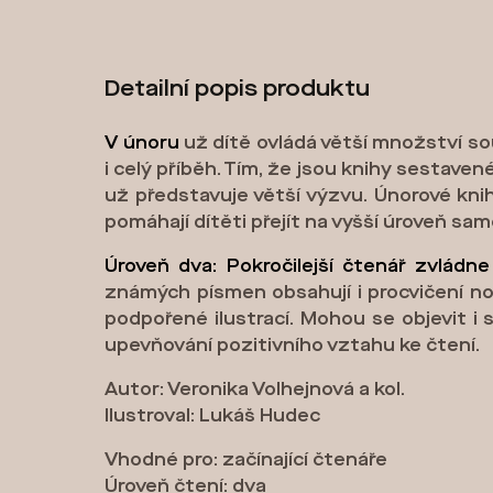
Detailní popis produktu
V únoru
už dítě ovládá větší množství sou
i celý příběh. Tím, že jsou knihy sestave
už představuje větší výzvu. Únorové knih
pomáhají dítěti přejít na vyšší úroveň sa
Úroveň dva: Pokročilejší čtenář zvládne
známých písmen obsahují i procvičení nov
podpořené ilustrací. Mohou se objevit i s
upevňování pozitivního vztahu ke čtení.
Autor: Veronika Volhejnová a kol.
Ilustroval: Lukáš Hudec
Vhodné pro: začínající čtenáře
Úroveň čtení: dva