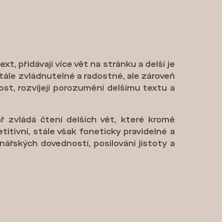
t, přidávají více vět na stránku a delší je
stále zvládnutelné a radostné, ale zároveň
ost, rozvíjejí porozumění delšímu textu a
ř zvládá čtení delších vět, které kromě
itivní, stále však foneticky pravidelné a
enářských dovedností, posilování jistoty a