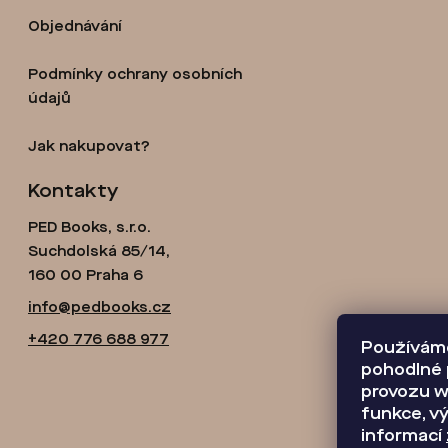
t
Objednávání
í
Podmínky ochrany osobních
údajů
Jak nakupovat?
Kontakty
PED Books, s.r.o.
Suchdolská 85/14,
160 00 Praha 6
info@pedbooks.cz
+420 776 688 977
Používáme
pohodlné 
provozu w
funkce, vý
informací