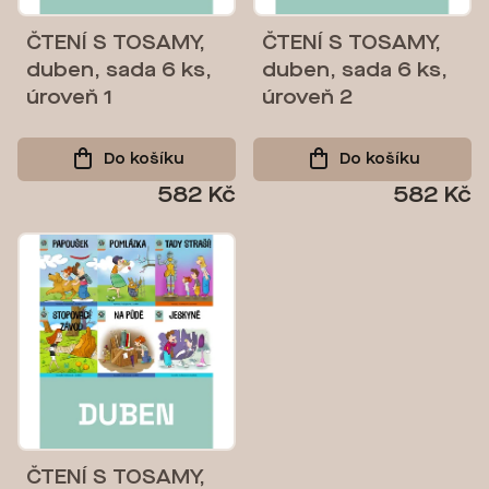
p
r
ČTENÍ S TOSAMY,
ČTENÍ S TOSAMY,
duben, sada 6 ks,
duben, sada 6 ks,
o
úroveň 1
úroveň 2
d
u
Do košíku
Do košíku
k
582 Kč
582 Kč
t
ů
ČTENÍ S TOSAMY,