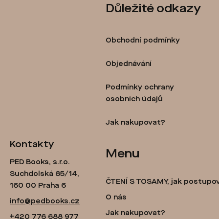
Důležité odkazy
p
á
r
p
v
Obchodní podmínky
a
k
t
Objednávání
y
í
Podmínky ochrany
v
osobních údajů
ý
p
Jak nakupovat?
i
Kontakty
Menu
s
PED Books, s.r.o.
u
Suchdolská 85/14,
ČTENÍ S TOSAMY, jak postupo
160 00 Praha 6
O nás
info@pedbooks.cz
Jak nakupovat?
+420 776 688 977