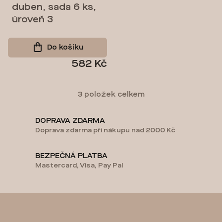
duben, sada 6 ks,
úroveň 3
Do košíku
582 Kč
3
položek celkem
O
v
DOPRAVA ZDARMA
Doprava zdarma při nákupu nad 2000 Kč
l
á
BEZPEČNÁ PLATBA
d
Mastercard, Visa, Pay Pal
a
c
í
Z