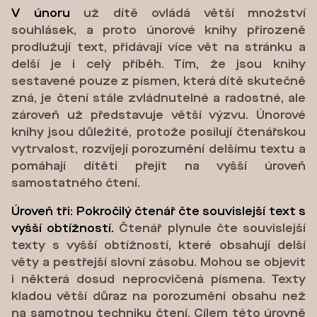
V únoru
už dítě ovládá větší množství
souhlásek, a proto únorové knihy přirozeně
prodlužují text, přidávají více vět na stránku a
delší je i celý příběh. Tím, že jsou knihy
sestavené pouze z písmen, která dítě skutečně
zná, je čtení stále zvládnutelné a radostné, ale
zároveň už představuje větší výzvu. Únorové
knihy jsou důležité, protože posilují čtenářskou
vytrvalost, rozvíjejí porozumění delšímu textu a
pomáhají dítěti přejít na vyšší úroveň
samostatného čtení.
Úroveň tři: Pokročilý čtenář čte souvislejší text s
vyšší obtížností.
Čtenář plynule čte souvislejší
texty s vyšší obtížností, které obsahují delší
věty a pestřejší slovní zásobu. Mohou se objevit
i některá dosud neprocvičená písmena. Texty
kladou větší důraz na porozumění obsahu než
na samotnou techniku čtení. Cílem této úrovně