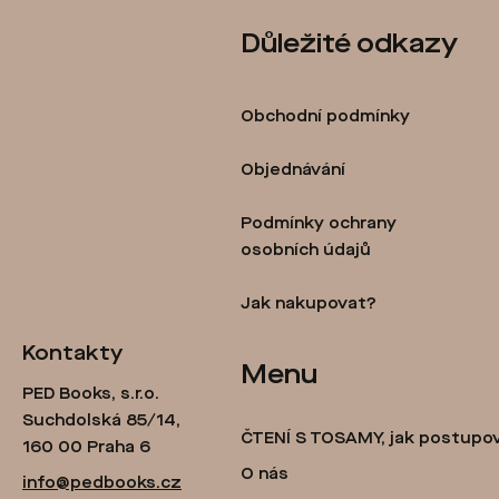
Z
Důležité odkazy
á
p
Obchodní podmínky
a
t
Objednávání
í
Podmínky ochrany
osobních údajů
Jak nakupovat?
Kontakty
Menu
PED Books, s.r.o.
Suchdolská 85/14,
ČTENÍ S TOSAMY, jak postupo
160 00 Praha 6
O nás
info@pedbooks.cz