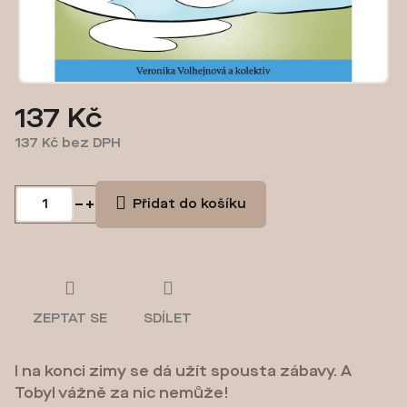
137 Kč
137 Kč bez DPH
Měrná
cena:
Přidat do košíku
ZEPTAT SE
SDÍLET
I na konci zimy se dá užít spousta zábavy. A
Tobyl vážně za nic nemůže!