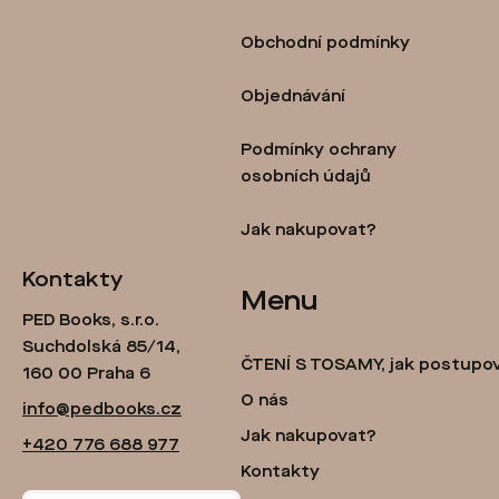
p
Obchodní podmínky
a
t
Objednávání
í
Podmínky ochrany
osobních údajů
Jak nakupovat?
Kontakty
Menu
PED Books, s.r.o.
Suchdolská 85/14,
ČTENÍ S TOSAMY, jak postupo
160 00 Praha 6
O nás
info@pedbooks.cz
Jak nakupovat?
+420 776 688 977
Kontakty