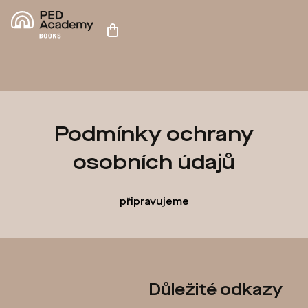
Přejít
na
Nákupní
obsah
košík
Podmínky ochrany
osobních údajů
připravujeme
Z
Důležité odkazy
á