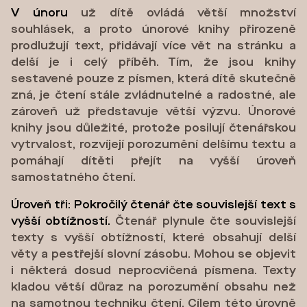
V únoru
už dítě ovládá větší množství
souhlásek, a proto únorové knihy přirozeně
prodlužují text, přidávají více vět na stránku a
delší je i celý příběh. Tím, že jsou knihy
sestavené pouze z písmen, která dítě skutečně
zná, je čtení stále zvládnutelné a radostné, ale
zároveň už představuje větší výzvu. Únorové
knihy jsou důležité, protože posilují čtenářskou
vytrvalost, rozvíjejí porozumění delšímu textu a
pomáhají dítěti přejít na vyšší úroveň
samostatného čtení.
Úroveň tři: Pokročilý čtenář čte souvislejší text s
vyšší obtížností.
Čtenář plynule čte souvislejší
texty s vyšší obtížností, které obsahují delší
věty a pestřejší slovní zásobu. Mohou se objevit
i některá dosud neprocvičená písmena. Texty
kladou větší důraz na porozumění obsahu než
na samotnou techniku čtení. Cílem této úrovně