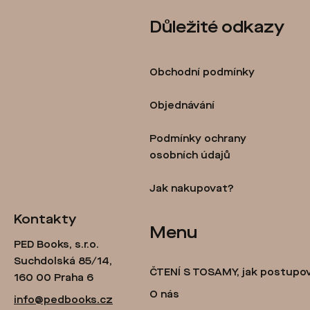
Z
Důležité odkazy
á
p
Obchodní podmínky
a
t
Objednávání
í
Podmínky ochrany
osobních údajů
Jak nakupovat?
Kontakty
Menu
PED Books, s.r.o.
Suchdolská 85/14,
ČTENÍ S TOSAMY, jak postupo
160 00 Praha 6
O nás
info@pedbooks.cz