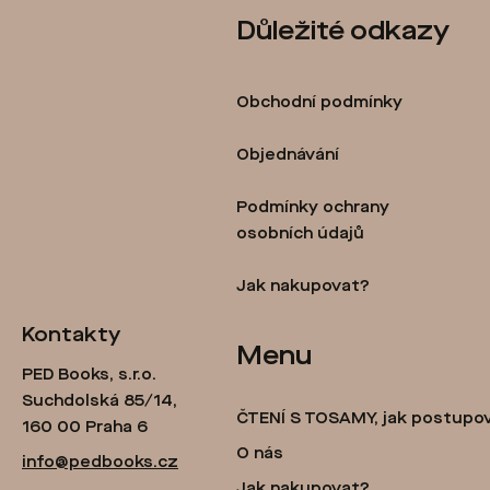
Z
Důležité odkazy
á
p
Obchodní podmínky
a
t
Objednávání
í
Podmínky ochrany
osobních údajů
Jak nakupovat?
Kontakty
Menu
PED Books, s.r.o.
Suchdolská 85/14,
ČTENÍ S TOSAMY, jak postupo
160 00 Praha 6
O nás
info@pedbooks.cz
Jak nakupovat?