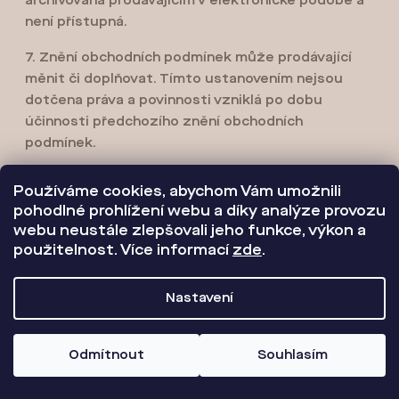
archivována prodávajícím v elektronické podobě a
není přístupná.
7. Znění obchodních podmínek může prodávající
měnit či doplňovat. Tímto ustanovením nejsou
dotčena práva a povinnosti vzniklá po dobu
účinnosti předchozího znění obchodních
podmínek.
8. Přílohou obchodních podmínek je vzorový
Používáme cookies, abychom Vám umožnili
formulář pro odstoupení od smlouvy.
pohodlné prohlížení webu a díky analýze provozu
webu neustále zlepšovali jeho funkce, výkon a
použitelnost. Více informací
zde
.
Tyto obchodní podmínky nabývají účinnosti dnem
14. 1. 2026
Nastavení
Objednávání
Odmítnout
Souhlasím
Knížky ze série Tosamové budou k dispozici