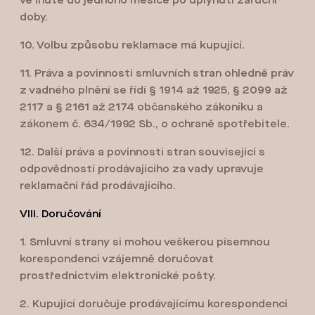
ve lhůtě do jednoho měsíce po uplynutí záruční
doby.
10. Volbu způsobu reklamace má kupující.
11. Práva a povinnosti smluvních stran ohledně práv
z vadného plnění se řídí § 1914 až 1925, § 2099 až
2117 a § 2161 až 2174 občanského zákoníku a
zákonem č. 634/1992 Sb., o ochraně spotřebitele.
12. Další práva a povinnosti stran související s
odpovědností prodávajícího za vady upravuje
reklamační řád prodávajícího.
VIII. Doručování
1. Smluvní strany si mohou veškerou písemnou
korespondenci vzájemně doručovat
prostřednictvím elektronické pošty.
2. Kupující doručuje prodávajícímu korespondenci