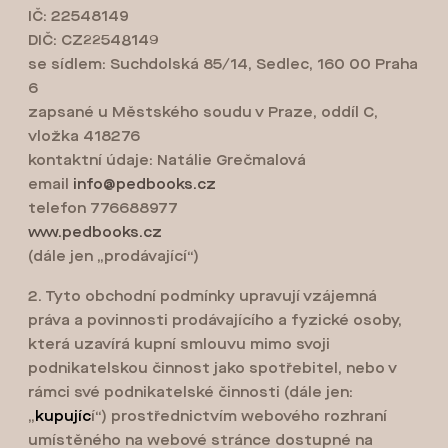
l
IČ: 22548149
á
DIČ: CZ22548149
se sídlem: Suchdolská 85/14, Sedlec, 160 00 Praha
n
6
k
zapsané u Městského soudu v Praze, oddíl C,
vložka 418276
ů
kontaktní údaje: Natálie Grečmalová
email
info@pedbooks.cz
telefon 776688977
www.pedbooks.cz
(dále jen „prodávající“)
2. Tyto obchodní podmínky upravují vzájemná
práva a povinnosti prodávajícího a fyzické osoby,
která uzavírá kupní smlouvu mimo svoji
podnikatelskou činnost jako spotřebitel, nebo v
rámci své podnikatelské činnosti (dále jen:
„
kupujíc
í
“) prostřednictvím webového rozhraní
umístěného na webové stránce dostupné na