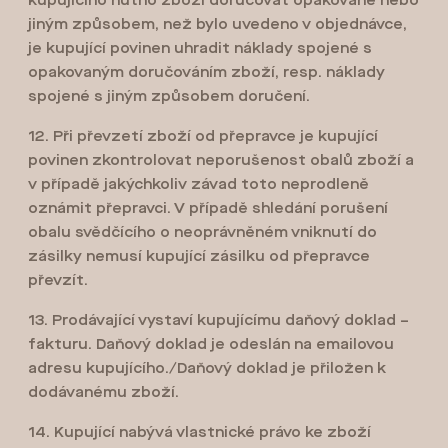
kupujícího nutno zboží doručovat opakovaně nebo
jiným způsobem, než bylo uvedeno v objednávce,
je kupující povinen uhradit náklady spojené s
opakovaným doručováním zboží, resp. náklady
spojené s jiným způsobem doručení.
12. Při převzetí zboží od přepravce je kupující
povinen zkontrolovat neporušenost obalů zboží a
v případě jakýchkoliv závad toto neprodleně
oznámit přepravci. V případě shledání porušení
obalu svědčícího o neoprávněném vniknutí do
zásilky nemusí kupující zásilku od přepravce
převzít.
13. Prodávající vystaví kupujícímu daňový doklad –
fakturu. Daňový doklad je odeslán na emailovou
adresu kupujícího./Daňový doklad je přiložen k
dodávanému zboží.
14. Kupující nabývá vlastnické právo ke zboží