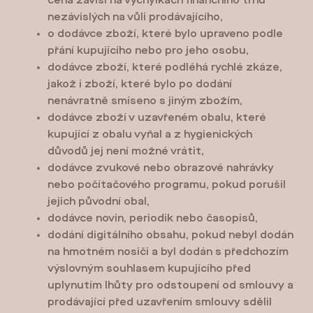
cena závisí na výchylkách finančního trhu
nezávislých na vůli prodávajícího,
o dodávce zboží, které bylo upraveno podle
přání kupujícího nebo pro jeho osobu,
dodávce zboží, které podléhá rychlé zkáze,
jakož i zboží, které bylo po dodání
nenávratně smíseno s jiným zbožím,
dodávce zboží v uzavřeném obalu, které
kupující z obalu vyňal a z hygienických
důvodů jej není možné vrátit,
dodávce zvukové nebo obrazové nahrávky
nebo počítačového programu, pokud porušil
jejich původní obal,
dodávce novin, periodik nebo časopisů,
dodání digitálního obsahu, pokud nebyl dodán
na hmotném nosiči a byl dodán s předchozím
výslovným souhlasem kupujícího před
uplynutím lhůty pro odstoupení od smlouvy a
prodávající před uzavřením smlouvy sdělil