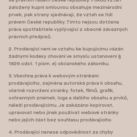
se právním řádem České republiky. Pokud vztah
založený kupní smlouvou obsahuje mezinárodní
prvek, pak strany sjednávají, že vztah se řídí
právem České republiky. Tímto nejsou dotčena
práva spotřebitele vyplývající z obecně závazných
právních předpisů.
2. Prodávající není ve vztahu ke kupujícímu vázán
žádnými kodexy chování ve smyslu ustanovení §
1826 odst. 1 písm. e) občanského zákoníku.
3. Všechna práva k webovým stránkám
prodávajícího, zejména autorská práva k obsahu,
včetně rozvržení stránky, fotek, filmů, grafik,
ochranných známek, loga a dalšího obsahu a prvků,
náleží prodávajícímu. Je zakázáno kopírovat,
upravovat nebo jinak používat webové stránky
nebo jejich část bez souhlasu prodávajícího.
4. Prodávající nenese odpovědnost za chyby