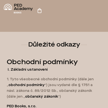
Přejít
na
Nákupní
obsah
košík
Důležité odkazy
V
Obchodní podmínky
ý
I.
Základní ustanovení
p
1. Tyto všeobecné obchodní podmínky (dále jen
i
„
obchodní podmínky
“) jsou vydané dle § 1751 a
s
násl. zákona č. 89/2012 Sb., občanský zákoník
(dále jen „
občanský zákoník
“)
č
PED Books, s.r.o.