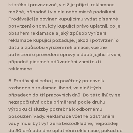
kterékoli provozovně, v níž je přijetí reklamace
možné, případně i v sídle nebo místě podnikání.
Prodávající je povinen kupujícímu vydat písemné
potvrzení o tom, kdy kupující právo uplatnil, co je
obsahem reklamace a jaký způsob vyřízení
reklamace kupující požaduje, jakož i potvrzení o
datu a způsobu vyřízení reklamace, včetně
potvrzení o provedení opravy a době jejího trvání,
případně písemné odůvodnění zamítnutí
reklamace.
6. Prodávající nebo jím pověřený pracovník
rozhodne o reklamaci ihned, ve složitých
případech do tří pracovních dnů. Do této lhůty se
nezapočítává doba přiměřená podle druhu
výrobku či služby potřebná k odbornému
posouzení vady. Reklamace včetně odstranění
vady musí být vyřízena bezodkladně, nejpozději
do 30 dnů ode dne uplatnění reklamace, pokud se