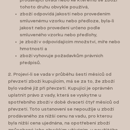
prodávající uvádí nebo ke kterému se zboží
tohoto druhu obvykle používá,
zboží odpovídá jakostí nebo provedením
smluvenému vzorku nebo předloze, byla-li
jakost nebo provedení určeno podle
smluveného vzorku nebo předlohy,
je zboží v odpovídajícím množství, míře nebo
hmotnosti a
zboží vyhovuje požadavkům právních
předpisů.
2. Projeví-li se vada v průběhu šesti měsíců od
převzetí zboží kupujícím, má se za to, že zboží
bylo vadné již při převzetí. Kupující je oprávněn
uplatnit právo z vady, která se vyskytne u
spotřebního zboží v době dvaceti čtyř měsíců od
převzetí. Toto ustanovení se nepoužije u zboží
prodávaného za nižší cenu na vadu, pro kterou
byla nižší cena ujednána, na opotřebení zboží