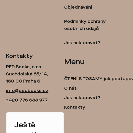
t
Objednávání
í
Podmínky ochrany
osobních údajů
Jak nakupovat?
Kontakty
Menu
PED Books, s.r.o.
Suchdolská 85/14,
ČTENÍ S TOSAMY, jak postupo
160 00 Praha 6
O nás
info@pedbooks.cz
Jak nakupovat?
+420 776 688 977
Kontakty
Ještě