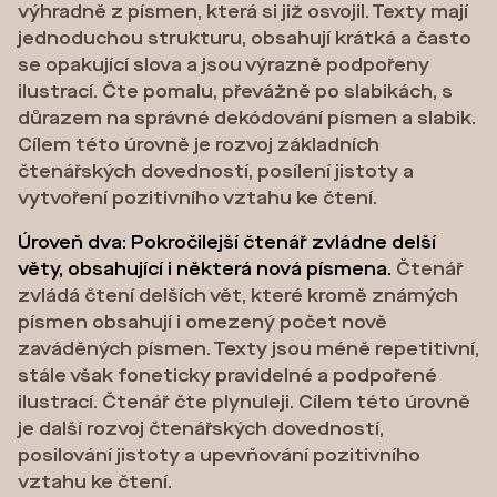
výhradně z písmen, která si již osvojil. Texty mají
jednoduchou strukturu, obsahují krátká a často
se opakující slova a jsou výrazně podpořeny
ilustrací. Čte pomalu, převážně po slabikách, s
důrazem na správné dekódování písmen a slabik.
Cílem této úrovně je rozvoj základních
čtenářských dovedností, posílení jistoty a
vytvoření pozitivního vztahu ke čtení.
Úroveň dva: Pokročilejší čtenář zvládne delší
věty, obsahující i některá nová písmena.
Čtenář
zvládá čtení delších vět, které kromě známých
písmen obsahují i omezený počet nově
zaváděných písmen. Texty jsou méně repetitivní,
stále však foneticky pravidelné a podpořené
ilustrací. Čtenář čte plynuleji. Cílem této úrovně
je další rozvoj čtenářských dovedností,
posilování jistoty a upevňování pozitivního
vztahu ke čtení.