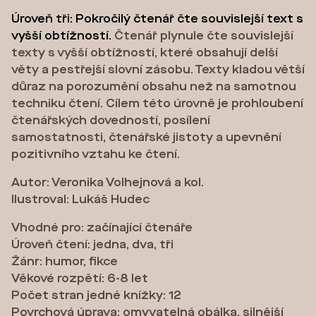
Úroveň tři: Pokročilý čtenář čte souvislejší text s
vyšší obtížností.
Čtenář plynule čte souvislejší
texty s vyšší obtížností, které obsahují delší
věty a pestřejší slovní zásobu. Texty kladou větší
důraz na porozumění obsahu než na samotnou
techniku čtení. Cílem této úrovně je prohloubení
čtenářských dovedností, posílení
samostatnosti, čtenářské jistoty a upevnění
pozitivního vztahu ke čtení.
Autor: Veronika Volhejnová a kol.
Ilustroval: Lukáš Hudec
Vhodné pro: začínající čtenáře
Úroveň čtení: jedna, dva, tři
Žánr: humor, fikce
Věkové rozpětí: 6-8 let
Počet stran jedné knížky: 12
Povrchová úprava: omyvatelná obálka, silnější