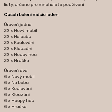
listy, určeno pro mnohaleté používání
Obsah balení měsíc leden
Úroveň jedna
22 x Nový mobil
22 x Na babu
22 x Koulování
22 x Klouzání
22 x Houpy hou
22 x Hruška
Úroveň dva
6 x Nový mobil
6 x Na babu
6 x Koulování
6 x Klouzání
6 x Houpy hou
6 x Hruška