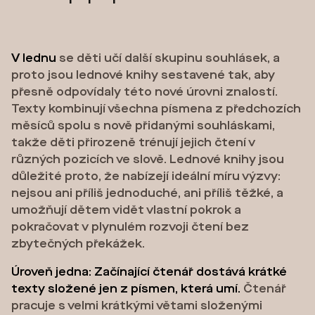
V lednu
se děti učí další skupinu souhlásek, a
proto jsou lednové knihy sestavené tak, aby
přesně odpovídaly této nové úrovni znalostí.
Texty kombinují všechna písmena z předchozích
měsíců spolu s nově přidanými souhláskami,
takže děti přirozeně trénují jejich čtení v
různých pozicích ve slově. Lednové knihy jsou
důležité proto, že nabízejí ideální míru výzvy:
nejsou ani příliš jednoduché, ani příliš těžké, a
umožňují dětem vidět vlastní pokrok a
pokračovat v plynulém rozvoji čtení bez
zbytečných překážek.
Úroveň jedna: Začínající čtenář dostává krátké
texty složené jen z písmen, která umí.
Čtenář
pracuje s velmi krátkými větami složenými