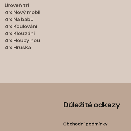
Úroveň tři
4 x Nový mobil
4 x Na babu
4 x Koulování
4 x Klouzání
4 x Houpy hou
4 x Hruška
Z
Důležité odkazy
á
p
Obchodní podmínky
a