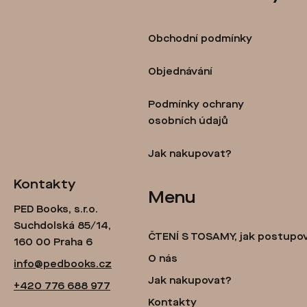
á
p
Obchodní podmínky
a
t
Objednávání
í
Podmínky ochrany
osobních údajů
Jak nakupovat?
Kontakty
Menu
PED Books, s.r.o.
Suchdolská 85/14,
ČTENÍ S TOSAMY, jak postupo
160 00 Praha 6
O nás
info@pedbooks.cz
Jak nakupovat?
+420 776 688 977
Kontakty