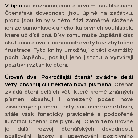
V říjnu
se seznamujeme s prvními souhláskami.
Čtenářské dovednosti jsou úplně na začátku,
proto jsou knihy v této fázi záměrně složené
jen ze samohlásek a několika prvních souhlásek,
které už dítě zná. Díky tomu může úspěšně číst
skutečná slova a jednoduché věty bez zbytečné
frustrace. Tyto knihy umožňují dítěti okamžitý
pocit úspěchu, posilují jeho jistotu a vytvářejí
pozitivní vztah ke čtení.
Úroveň dva: Pokročilejší čtenář zvládne delší
věty, obsahující i některá nová písmena.
Čtenář
zvládá čtení delších vět, které kromě známých
písmen obsahují i omezený počet nově
zaváděných písmen. Texty jsou méně repetitivní,
stále však foneticky pravidelné a podpořené
ilustrací. Čtenář čte plynuleji. Cílem této úrovně
je další rozvoj čtenářských dovedností,
posilování jistoty a upevňování pozitivního