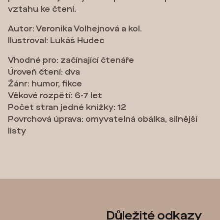
vztahu ke čtení.
Autor: Veronika Volhejnová a kol.
Ilustroval: Lukáš Hudec
Vhodné pro: začínající čtenáře
Úroveň čtení: dva
Žánr: humor, fikce
Věkové rozpětí: 6-7 let
Počet stran jedné knížky: 12
Povrchová úprava: omyvatelná obálka, silnější
listy
Z
Důležité odkazy