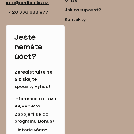
O nás
info@pedbooks.cz
Jak nakupovat?
+420 776 688 977
Kontakty
Ještě
nemáte
účet?
Zaregistrujte se
a získejte
spousty výhod!
Informace o stavu
objednávky
Zapojení se do
programu Bonus+
Historie všech