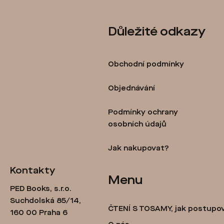
Z
Důležité odkazy
á
p
Obchodní podmínky
a
t
Objednávání
í
Podmínky ochrany
osobních údajů
Jak nakupovat?
Kontakty
Menu
PED Books, s.r.o.
Suchdolská 85/14,
ČTENÍ S TOSAMY, jak postupo
160 00 Praha 6