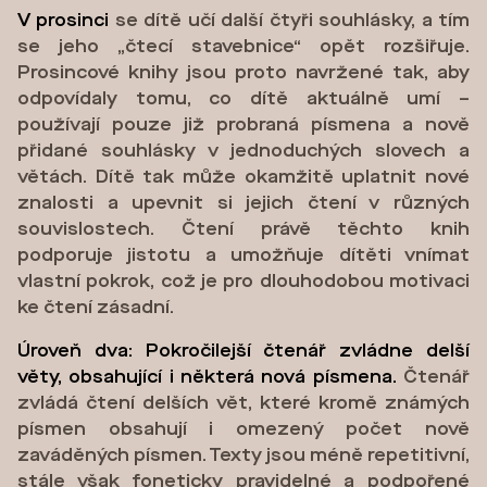
V prosinci
se dítě učí další čtyři souhlásky, a tím
se jeho „čtecí stavebnice“ opět rozšiřuje.
Prosincové knihy jsou proto navržené tak, aby
odpovídaly tomu, co dítě aktuálně umí –
používají pouze již probraná písmena a nově
přidané souhlásky v jednoduchých slovech a
větách. Dítě tak může okamžitě uplatnit nové
znalosti a upevnit si jejich čtení v různých
souvislostech. Čtení právě těchto knih
podporuje jistotu a umožňuje dítěti vnímat
vlastní pokrok, což je pro dlouhodobou motivaci
ke čtení zásadní.
Úroveň dva: Pokročilejší čtenář zvládne delší
věty, obsahující i některá nová písmena.
Čtenář
zvládá čtení delších vět, které kromě známých
písmen obsahují i omezený počet nově
zaváděných písmen. Texty jsou méně repetitivní,
stále však foneticky pravidelné a podpořené