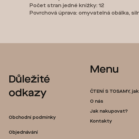
Počet stran jedné knížky: 12
Povrchová úprava: omyvatelná obálka, siln
Z
Menu
Důležité
á
odkazy
ČTENÍ S TOSAMY, ja
p
O nás
Jak nakupovat?
a
Obchodní podmínky
Kontakty
t
Objednávání