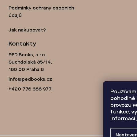
í
Podmínky ochrany osobních
údajů
Jak nakupovat?
Kontakty
PED Books, s.r.o.
Suchdolská 85/14,
160 00 Praha 6
info@pedbooks.cz
+420 776 688 977
Používáme
pohodlné 
provozu w
funkce, vý
informací
Nastaven