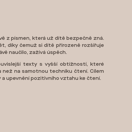
rávě z písmen, která už dítě bezpečně zná.
t, díky čemuž si dítě přirozeně rozšiřuje
rávě naučilo, zažívá úspěch.
vislejší texty s vyšší obtížností, které
hu než na samotnou techniku čtení. Cílem
 a upevnění pozitivního vztahu ke čtení.