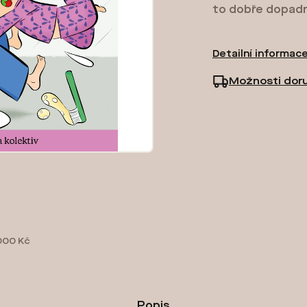
to dobře dopad
Detailní informac
Možnosti dor
000 Kč
Popis