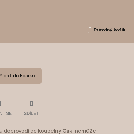
Prázdný košík
Nákupní
košík
řidat do košíku
AT SE
SDÍLET
u doprovodí do koupelny Cák, nemůže