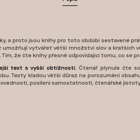
ásky, a proto jsou knihy pro toto období sestavené p
ž umožňují vytvářet větší množství slov a kratších vě
. Tím, že čte knihy přesně odpovídající tomu, co se p
ejší text s vyšší obtížností.
Čtenář plynule čte sou
zásobu. Texty kladou větší důraz na porozumění obsa
ovedností, posílení samostatnosti, čtenářské jistoty