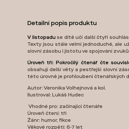
Detailní popis produktu
V listopadu
se dítě učí další čtyři souhl
Texty jsou stále velmi jednoduché, ale u
slovní zásobu i jistotu ve spojování zvuků
Úroveň tři: Pokročilý čtenář čte souvisl
obsahují delší věty a pestřejší slovní 
této úrovně je prohloubení čtenářských d
Autor: Veronika Volhejnová a kol.
Ilustroval: Lukáš Hudec
Vhodné pro: začínající čtenáře
Úroveň čtení: tři
Žánr: humor, fikce
Věkové rozpětí: 6-7 let