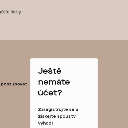
ější listy
Ještě
nemáte
k postupovat
účet?
Zaregistrujte se a
získejte spousty
výhod!