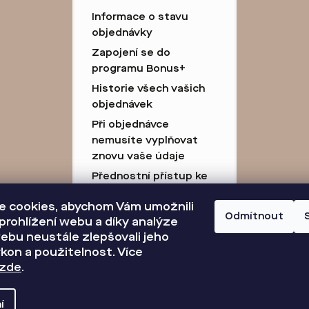
Informace o stavu
objednávky
Zapojení se do
programu Bonus+
Historie všech vašich
objednávek
Při objednávce
nemusíte vyplňovat
znovu vaše údaje
Přednostní přístup ke
slevám
 cookies, abychom Vám umožnili
Body za každý nákup
Odmítnout
prohlížení webu a díky analýze
ebu neustále zlepšovali jeho
kon a použitelnost. Více
zde
.
í