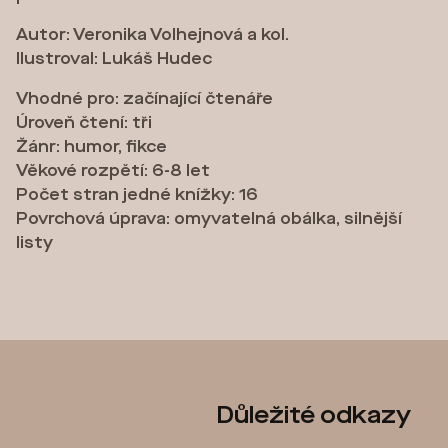
Autor: Veronika Volhejnová a kol.
Ilustroval: Lukáš Hudec
Vhodné pro: začínající čtenáře
Úroveň čtení: tři
Žánr: humor, fikce
Věkové rozpětí: 6-8 let
Počet stran jedné knížky: 16
Povrchová úprava: omyvatelná obálka, silnější
listy
Z
Důležité odkazy
á