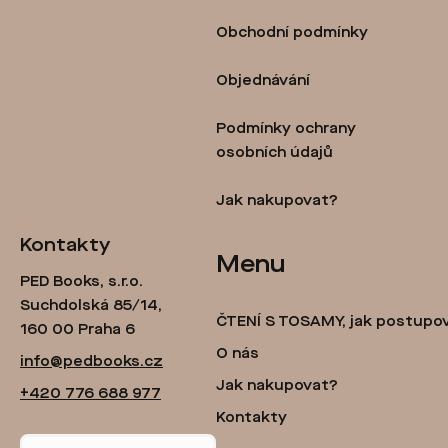
p
Obchodní podmínky
a
t
Objednávání
í
Podmínky ochrany
osobních údajů
Jak nakupovat?
Kontakty
Menu
PED Books, s.r.o.
Suchdolská 85/14,
ČTENÍ S TOSAMY, jak postupo
160 00 Praha 6
O nás
info@pedbooks.cz
Jak nakupovat?
+420 776 688 977
Kontakty