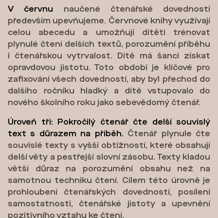
V červnu
naučené čtenářské dovednosti
především upevňujeme. Červnové knihy využívají
celou abecedu a umožňují dítěti trénovat
plynulé čtení delších textů, porozumění příběhu
i čtenářskou vytrvalost. Dítě má šanci získat
opravdovou jistotu. Toto období je klíčové pro
zafixování všech dovedností, aby byl přechod do
dalšího ročníku hladký a dítě vstupovalo do
nového školního roku jako sebevědomý čtenář.
Úroveň tři: Pokročilý čtenář čte delší souvislý
text s důrazem na příběh.
Čtenář plynule čte
souvislé texty s vyšší obtížností, které obsahují
delší věty a pestřejší slovní zásobu. Texty kladou
větší důraz na porozumění obsahu než na
samotnou techniku čtení. Cílem této úrovně je
prohloubení čtenářských dovedností, posílení
samostatnosti, čtenářské jistoty a upevnění
pozitivního vztahu ke čtení.