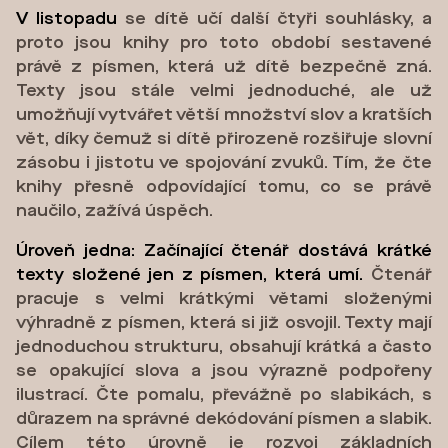
V listopadu
se dítě učí další čtyři souhlásky, a
proto jsou knihy pro toto období sestavené
právě z písmen, která už dítě bezpečně zná.
Texty jsou stále velmi jednoduché, ale už
umožňují vytvářet větší množství slov a kratších
vět, díky čemuž si dítě přirozeně rozšiřuje slovní
zásobu i jistotu ve spojování zvuků. Tím, že čte
knihy přesně odpovídající tomu, co se právě
naučilo, zažívá úspěch.
Úroveň jedna: Začínající čtenář dostává krátké
texty složené jen z písmen, která umí.
Čtenář
pracuje s velmi krátkými větami složenými
výhradně z písmen, která si již osvojil. Texty mají
jednoduchou strukturu, obsahují krátká a často
se opakující slova a jsou výrazně podpořeny
ilustrací. Čte pomalu, převážně po slabikách, s
důrazem na správné dekódování písmen a slabik.
Cílem této úrovně je rozvoj základních