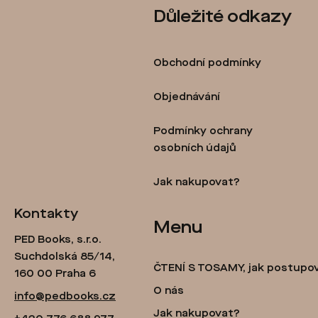
Z
Důležité odkazy
á
p
Obchodní podmínky
a
t
Objednávání
í
Podmínky ochrany
osobních údajů
Jak nakupovat?
Kontakty
Menu
PED Books, s.r.o.
Suchdolská 85/14,
ČTENÍ S TOSAMY, jak postupo
160 00 Praha 6
O nás
info@pedbooks.cz
Jak nakupovat?