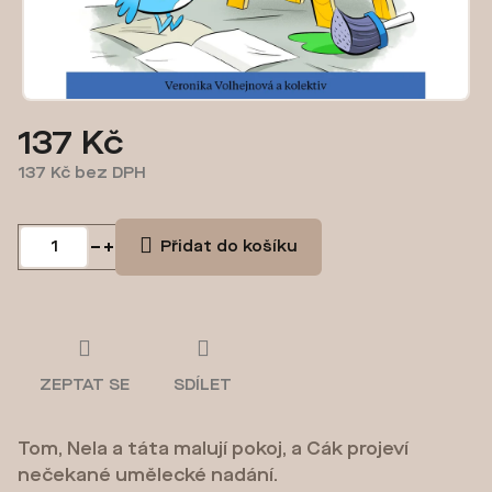
137 Kč
137 Kč bez DPH
Měrná
cena:
Přidat do košíku
ZEPTAT SE
SDÍLET
Tom, Nela a táta malují pokoj, a Cák projeví
nečekané umělecké nadání.