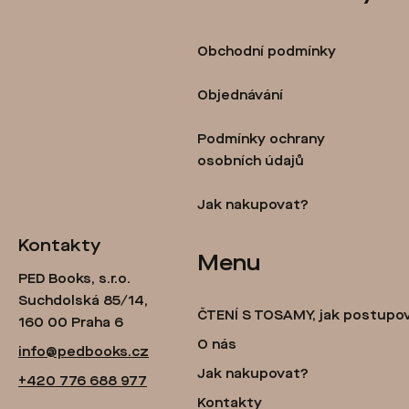
á
p
Obchodní podmínky
a
t
Objednávání
í
Podmínky ochrany
osobních údajů
Jak nakupovat?
Kontakty
Menu
PED Books, s.r.o.
Suchdolská 85/14,
ČTENÍ S TOSAMY, jak postupo
160 00 Praha 6
O nás
info@pedbooks.cz
Jak nakupovat?
+420 776 688 977
Kontakty