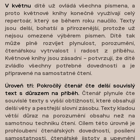
V květnu
dítě už ovládá všechna písmena, a
proto květnové knihy konečně využívají celý
repertoár, který se během roku naučilo. Texty
jsou delší, bohatší a přirozenější, protože už
nejsou omezené výběrem písmen. Dítě tak
může plně rozvíjet plynulost, porozumění,
čtenářskou vytrvalost i radost z příběhu.
Květnové knihy jsou zásadní – potvrzují, že dítě
zvládlo všechny potřebné dovednosti a je
připravené na samostatné čtení.
Úroveň tři: Pokročilý čtenář čte delší souvislý
text s důrazem na příběh.
Čtenář plynule čte
souvislé texty s vyšší obtížností, které obsahují
delší věty a pestřejší slovní zásobu. Texty kladou
větší důraz na porozumění obsahu než na
samotnou techniku čtení. Cílem této úrovně je
prohloubení čtenářských dovedností, posílení
samostatnosti, čtenářské jistoty a upevnění