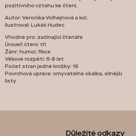
pozitivního vztahu ke čtení.
Autor: Veronika Volhejnová a kol.
Ilustroval: Lukáš Hudec
Vhodné pro: začínající čtenáře
Úroveň čtení: tři
Žánr: humor, fikce
Věkové rozpětí: 6-8 let
Počet stran jedné knížky: 16
Povrchová úprava: omyvatelná obálka, silnější
listy
Z
Důležité odkazy