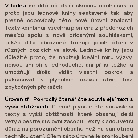
V lednu
se dítě učí další skupinu souhlásek, a
proto jsou lednové knihy sestavené tak, aby
přesně odpovídaly této nové úrovni znalostí.
Texty kombinují všechna písmena z předchozích
měsíců spolu s nově přidanými souhláskami,
takže dítě přirozeně trénuje jejich čtení v
různých pozicích ve slově. Lednové knihy jsou
důležité proto, že nabízejí ideální míru výzvy:
nejsou ani příliš jednoduché, ani příliš těžké, a
umožňují dítěti vidět vlastní pokrok a
pokračovat v plynulém rozvoji čtení bez
zbytečných překážek.
Úroveň tři: Pokročilý čtenář čte souvislejší text s
vyšší obtížností.
Čtenář plynule čte souvislejší
texty s vyšší obtížností, které obsahují delší
věty a pestřejší slovní zásobu. Texty kladou větší
důraz na porozumění obsahu než na samotnou
techniku čtení. Cílem této úrovně je prohloubení