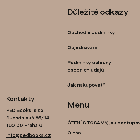
Z
Důležité odkazy
á
p
Obchodní podmínky
a
t
Objednávání
í
Podmínky ochrany
osobních údajů
Jak nakupovat?
Kontakty
Menu
PED Books, s.r.o.
Suchdolská 85/14,
ČTENÍ S TOSAMY, jak postupo
160 00 Praha 6
O nás
info@pedbooks.cz