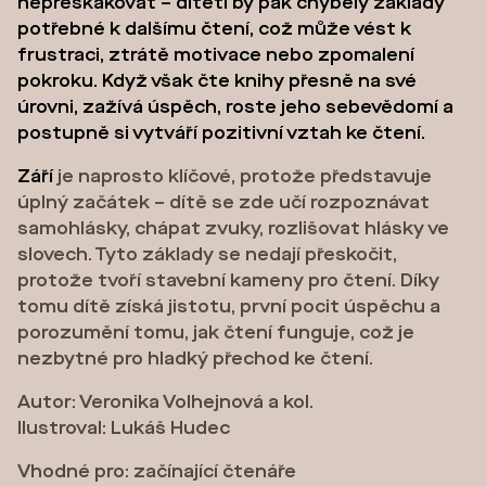
nepřeskakovat – dítěti by pak chyběly základy
potřebné k dalšímu čtení, což může vést k
frustraci, ztrátě motivace nebo zpomalení
pokroku. Když však čte knihy přesně na své
úrovni, zažívá úspěch, roste jeho sebevědomí a
postupně si vytváří pozitivní vztah ke čtení.
Září
je naprosto klíčové, protože představuje
úplný začátek – dítě se zde učí rozpoznávat
samohlásky, chápat zvuky, rozlišovat hlásky ve
slovech. Tyto základy se nedají přeskočit,
protože tvoří stavební kameny pro čtení. Díky
tomu dítě získá jistotu, první pocit úspěchu a
porozumění tomu, jak čtení funguje, což je
nezbytné pro hladký přechod ke čtení.
Autor: Veronika Volhejnová a kol.
Ilustroval: Lukáš Hudec
Vhodné pro: začínající čtenáře