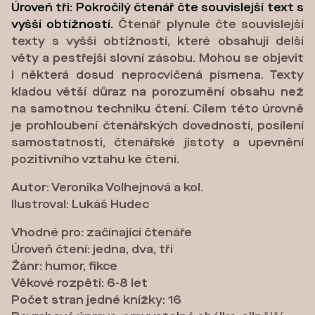
Úroveň tři: Pokročilý čtenář čte souvislejší text s
vyšší obtížností.
Čtenář plynule čte souvislejší
texty s vyšší obtížností, které obsahují delší
věty a pestřejší slovní zásobu. Mohou se objevit
i některá dosud neprocvičená písmena. Texty
kladou větší důraz na porozumění obsahu než
na samotnou techniku čtení. Cílem této úrovně
je prohloubení čtenářských dovedností, posílení
samostatnosti, čtenářské jistoty a upevnění
pozitivního vztahu ke čtení.
Autor: Veronika Volhejnová a kol.
Ilustroval: Lukáš Hudec
Vhodné pro: začínající čtenáře
Úroveň čtení: jedna, dva, tři
Žánr: humor, fikce
Věkové rozpětí: 6-8 let
Počet stran jedné knížky: 16