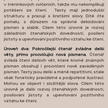
v tréninkových cvičeních, takže mu nekomplikují
potěšení ze čtení. Texty mají jednodušší
strukturu a pracují s kratšími slovy. Dítě čte
pomalu, s důrazem na správné dekódování
písmen a slabik. Cílem této úrovně je rozvoj
základních čtenářských dovedností, posílení
jistoty a upevňování pozitivního vztahu ke čtení.
Úroveň dva: Pokročilejší čtenář zvládne delší
věty, přímo procvičující nová písmena.
Čtenář
zvládá čtení delších vět, které kromě známých
písmen obsahují i procvičení nově zaváděných
písmen. Texty jsou delší a méně repetitivní, stále
však foneticky pravidelné a podpořené ilustrací.
Mohou se objevit i složitější slova. Cílem této
úrovně je další rozvoj čtenářských dovedností,
posilování jistoty a upevňování pozitivního
vztahu ke čtení.