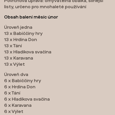
Povrchová úprava: omyvatelná obálka, silnější
listy, určeno pro mnohaleté používání
Obsah balení měsíc únor
Úroveň jedna
13 x Babiččiny hry
13 x Hrdina Don
13 x Tání
13 x Hladíkova svačina
13 x Karavana
13 x Výlet
Úroveň dva
6 x Babiččiny hry
6 x Hrdina Don
6 x Tání
6 x Hladíkova svačina
6 x Karavana
6 x Výlet