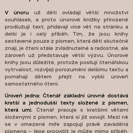
V únoru
už děti ovládají větší množství
souhlásek, a proto únorové knížky přirozeně
prodlužují text, přidávají více vět na stránku a
delší je i celý příběh. Tím, že jsou knihy
sestavené pouze z písmen, která děti skutečně
znají, je čtení stále zvládnutelné a radostné, ale
zároveň už představuje větší výzvu. Únorové
knihy jsou důležité, protože posilují čtenářskou
vytrvalost, rozvíjejí porozumění delšímu textu a
pomáhají dětem přejít na vyšší úroveň
samostatného čtení.
Úroveň jedna: Čtenář základní úrovně dostává
kratší a jednodušší texty složené z písmen,
která umí.
Čtenář pracuje s kratšími větami
složenými z písmen, která si již osvojil. Mezi ně
se v omezené míře zapojují právě zaváděná
písmena – lépe procvičit je může mimo příběh,