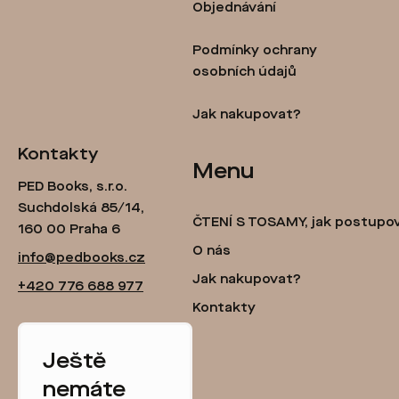
t
Objednávání
í
Podmínky ochrany
osobních údajů
Jak nakupovat?
Kontakty
Menu
PED Books, s.r.o.
Suchdolská 85/14,
ČTENÍ S TOSAMY, jak postupo
160 00 Praha 6
O nás
info@pedbooks.cz
Jak nakupovat?
+420 776 688 977
Kontakty
Ještě
nemáte