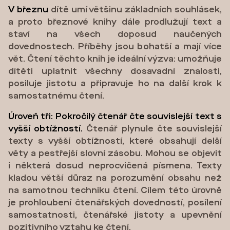
V březnu
dítě umí většinu základních souhlásek,
a proto březnové knihy dále prodlužují text a
staví na všech doposud naučených
dovednostech. Příběhy jsou bohatší a mají více
vět. Čtení těchto knih je ideální výzva: umožňuje
dítěti uplatnit všechny dosavadní znalosti,
posiluje jistotu a připravuje ho na další krok k
samostatnému čtení.
Úroveň tři: Pokročilý čtenář čte souvislejší text s
vyšší obtížností.
Čtenář plynule čte souvislejší
texty s vyšší obtížností, které obsahují delší
věty a pestřejší slovní zásobu. Mohou se objevit
i některá dosud neprocvičená písmena. Texty
kladou větší důraz na porozumění obsahu než
na samotnou techniku čtení. Cílem této úrovně
je prohloubení čtenářských dovedností, posílení
samostatnosti, čtenářské jistoty a upevnění
pozitivního vztahu ke čtení.