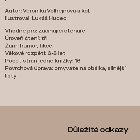
Autor: Veronika Volhejnová a kol.
Ilustroval: Lukáš Hudec
Vhodné pro: začínající čtenáře
Úroveň čtení: tři
Žánr: humor, fikce
Věkové rozpětí: 6-8 let
Počet stran jedné knížky: 16
Povrchová úprava: omyvatelná obálka, silnější
listy
Z
Důležité odkazy
á