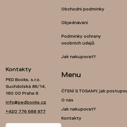
p
Obchodní podmínky
a
t
Objednávání
í
Podmínky ochrany
osobních údajů
Jak nakupovat?
Kontakty
Menu
PED Books, s.r.o.
Suchdolská 85/14,
ČTENÍ S TOSAMY, jak postupo
160 00 Praha 6
O nás
info@pedbooks.cz
Jak nakupovat?
+420 776 688 977
Kontakty